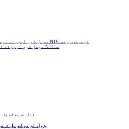
د سپینو زرو پلیټ شوي PTFE-موصل شوي لیډونه ایپوکسی لیپت شوي NTC ...
د لوړ حرارت ګرل لپاره د K ډول تر