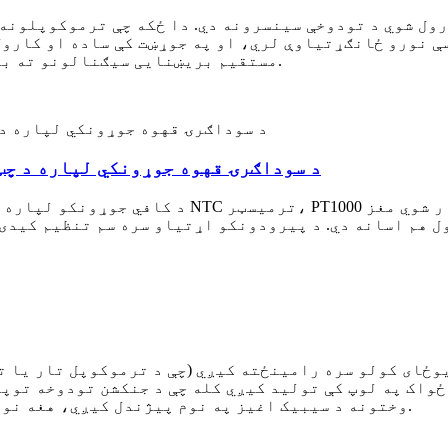
ول شوي د تودوخې سینسرونه دي. دا ځکه چې ترموکوپلونه
ې نورو ځانګړتیاوې لري، او په جوړښت کې ساده او کارول
مستقیم بریښنایی سیګنالونو ته بدلوي، چې ښودنه، ثبت کول او لیږد اسانه کوي.
د سوداګرۍ قهوه جوړونکي لپاره د چټ
د کافي جوړونکو لپاره د تودوخې دا سینسر یو جوړ شو
وځای کولو سره رامینځته کیږي (چې د ترموکوپل تار یا ت
ځواک په لوپ کې تولید کیږي کله چې د جنکشن تودوخه توپی
وختونه د سیبیک اغیز په نوم پیژندل کیږي، هغه نوم دی چې دې الیکټروموټیو ځواک ته ورکړل شوی.