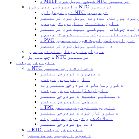
د MELF شیشې پوښل شوی NTC ترمیسټر
د ایپوکسی پوښل شوی NTC ترمیسټر
غیر موصل لیډ NTC ترمیسټر
 شوی پورتنۍ لیډونه پوښل شوی ترمیسټر
د لوړ دقت د تبادلې وړ ترمیسټر
 لیډ چوکاټ ایپوکسی لیپت شوی ترمیسټر
ن واحد تار ایپوکسی لیپت شوی ترمیسټر
د PVC تار ایپوکسی لیپت شوی ترمیسټر
د ایپوکسی پوښل شوی ترمیسټر
د پولیمایډ پتلی فلم ترمیسټر
د چپ سټایل NTC ترمیسټر
د تودوخې سینسر
د NTC د حرارت درجه سینسر
د موټرو د تودوخې سینسر
د طبي تودوخې سینسر
د کور وسایلو د تودوخې سینسرونه
د ګولۍ شکل د تودوخې سینسر
د مستقیم تفتیش د تودوخې سینسر
د سطحې د تودوخې سینسر
د TPE د اوبو ضد تودوخې سینسر
د سکرو تار شوی د تودوخې سینسر
د فلانګ شوي تودوخې سینسرونه
د مایع تودوخې سینسر
د RTD د تودوخې سینسر
د غوښې د پلټنې ترمامیتر