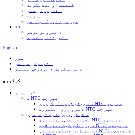
کیفیت او تصدیقونه
د فابریکې سفر
تاریخ
موږ سره اړیکه ونیسئ
بلاګ
د خبرونو مرکز
د غوښتنلیک قضیه
English
کور
د تودوخې سینسر
د ترموکوپل د تودوخې سینسر
کټګورۍ
ترمیسټر
د NTC بېر چپ
د سپینو زرو الیکټروډ NTC بېر چپ
د سرو زرو الکترود NTC بېر چپ
د شیشې پوښل شوی ترمیسټر
محوري شیشې پوښل شوی NTC ترمیسټر
د وړانګو شیشې مهر شوی NTC ترمیسټر
د ریډیل پروب اوږد شیشې NTC ترمیسټر