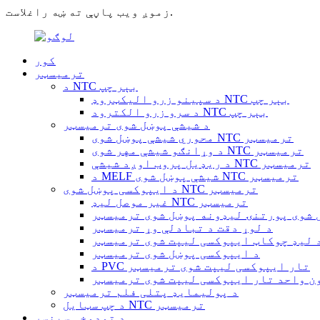
زموږ ویب پاڼې ته ښه راغلاست.
کور
ترمیسټر
د NTC بېر چپ
د سپینو زرو الیکټروډ NTC بېر چپ
د سرو زرو الکترود NTC بېر چپ
د شیشې پوښل شوی ترمیسټر
محوري شیشې پوښل شوی NTC ترمیسټر
د وړانګو شیشې مهر شوی NTC ترمیسټر
د ریډیل پروب اوږد شیشې NTC ترمیسټر
د MELF شیشې پوښل شوی NTC ترمیسټر
د ایپوکسی پوښل شوی NTC ترمیسټر
غیر موصل لیډ NTC ترمیسټر
 شوی پورتنۍ لیډونه پوښل شوی ترمیسټر
د لوړ دقت د تبادلې وړ ترمیسټر
 لیډ چوکاټ ایپوکسی لیپت شوی ترمیسټر
د ایپوکسی پوښل شوی ترمیسټر
د PVC تار ایپوکسی لیپت شوی ترمیسټر
ن واحد تار ایپوکسی لیپت شوی ترمیسټر
د پولیمایډ پتلی فلم ترمیسټر
د چپ سټایل NTC ترمیسټر
د تودوخې سینسر