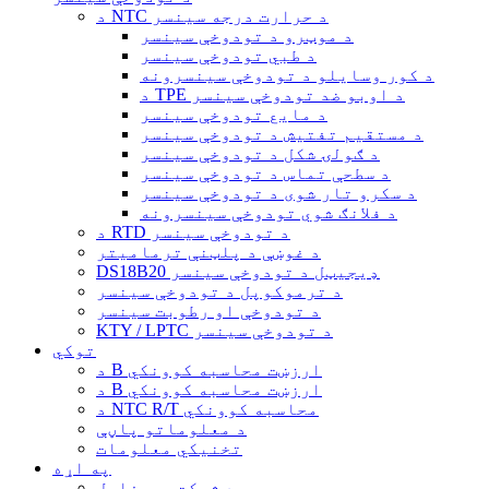
د NTC د حرارت درجه سینسر
د موټرو د تودوخې سینسر
د طبي تودوخې سینسر
د کور وسایلو د تودوخې سینسرونه
د TPE د اوبو ضد تودوخې سینسر
د مایع تودوخې سینسر
د مستقیم تفتیش د تودوخې سینسر
د ګولۍ شکل د تودوخې سینسر
د سطحې تماس د تودوخې سینسر
د سکرو تار شوی د تودوخې سینسر
د فلانګ شوي تودوخې سینسرونه
د RTD د تودوخې سینسر
د غوښې د پلټنې ترمامیتر
DS18B20 ډیجیټل د تودوخې سینسر
د ترموکوپل د تودوخې سینسر
د تودوخې او رطوبت سینسر
KTY / LPTC د تودوخې سینسر
توکي
د B ارزښت محاسبه کوونکي
د B ارزښت محاسبه کوونکي
د NTC R/T محاسبه کوونکي
د معلوماتو پاڼې
تخنیکي معلومات
په اړه
د شرکت پروفایل