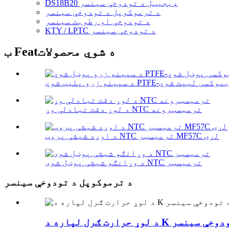
DS18B20 ډیجیټل د تودوخې سینسر
د ترموکوپل د تودوخې سینسر
د تودوخې او رطوبت سینسر
KTY / LPTC د تودوخې سینسر
ب Featه شوي محصولات
د لوړ دقت تبادلې وړ NTC ترمیسټرونه
د اوږد شیشې پروب NTC ترمیسټر MF57C لړۍ
د وړانګو شیشې پوښل شوی NTC ترمیسټر
د ترموکوپل د تودوخې سینسر
موکوپل د تودوخې سینسر