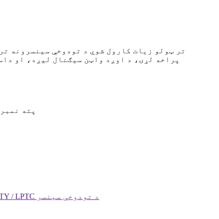
تر ټولو زیات کارول شوي د تودوخې سینسرونه ترم
پراخه لړۍ، د اوږد واټن سیګنال لیږد، او داسې
پته
نمبر ۳۰۸، ودانۍ ۶، د شفتالو ګلونو دره، د فان هوا ایونیو او هینګشان سړک څلور لارې، هیفی، ان هوی، چی
KTY / LPTC د تودوخې سینسر