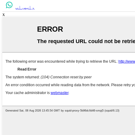
واټس اپ
x