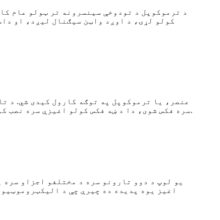
د ترموکوپل د تودوخې سینسرونه تر ټولو عام کار
کولو لړۍ، د اوږد واټن سیګنال لیږد، او داس
سره فکس شوی، دا د ښه فکس کولو اغیزې سره نصب کول هم اسانه دي. د پیرودونکو اړتیاو سره سم تنظیم کیدی شي، لکه اندازه، شکل، ځانګړتیاوې، او نور.
یو لوپ د دوو تارونو سره د مختلفو اجزاو سره ی
اغیز یوه پدیده ده چیرې چې د الیکټروموټیو 