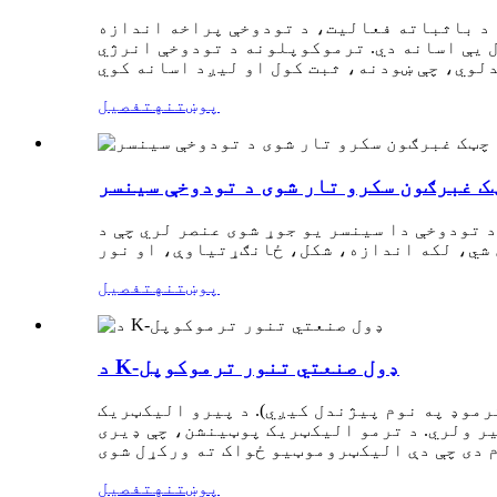
 د باثباته فعالیت، د تودوخې پراخه اندازه
 یې اسانه دي. ترموکوپلونه د تودوخې انرژي
پوښتنه
تفصیل
ک غبرګون سکرو تار شوی د تودوخې سینسر
ی عنصر لري چې د NTC ترمیسټر، PT1000 عنصر، یا ترموکوپل په توګه کارول کیدی شي. د تار شوي مغز
پوښتنه
تفصیل
د K-ډول صنعتي تنور ترموکوپل
رموډ په نوم پیژندل کیږي). د پیرو الیکټریک
ر ولري. د ترمو الیکټریک پوټینشن، چې ډیری
پوښتنه
تفصیل