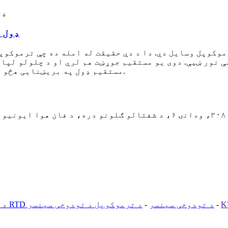
د ترمامیتر
وکوپل وسایل دي. دا د دې حقیقت له امله ده چې ترموکوپ
 نور ښیې. دوی یو مستقیم جوړښت هم لري او د چلولو لپا
مستقیم ډول په بریښنایی هڅو بدلولو سره ښودل، ثبت کول او لیږد ساده کوي.
ن. ۲۳۰۰۸۸
-
د RTD د تودوخې سینسر
-
د ترموکوپل د تودوخې سینسر
د C