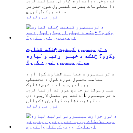
تودوخې دوامداره څارنې مسؤلیت لري.
دا معلومات بیرته کنټرول شوي خنزیر
ته ورکول کیږي ...
نور یی ولوله
د ترمیسټور کیفیت څنګه قضاوت
وکړو؟ څنګه د خپلو اړتیاو لپاره
سم ترمیسټور غوره کړو؟
د ترمیسټور د فعالیت قضاوت کول او د
مناسب محصول غوره کول د تخنیکي
پیرامیټرو او د غوښتنلیک
سناریوګانو جامع غور ته اړتیا لري.
دلته یو مفصل لارښود دی: I. د ترمیسټور
کیفیت قضاوت کولو څرنګوالی ...
نور یی ولوله