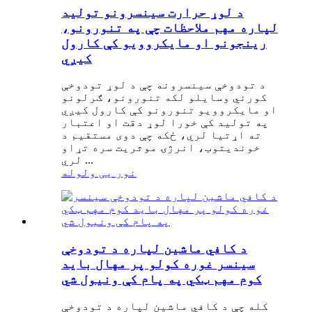
د لوړ حرارت سینسرونو تولید
لپاره مهم ملاحظات چې په تنورونو،
رینجونو او مایکروویو کې کارول
کیږي
د تودوخې سینسرونه چې د لوړ تودوخې
کورني وسایلو لکه تنورونو، ګرلونو
او مایکروویو تنورونو کې کارول کیږي
په تولید کې خورا لوړ دقت او اعتبار
ته اړتیا لري، ځکه چې دوی مستقیم د
خوندیتوب، انرژۍ موثریت سره تړاو
لري ...
نور یی ولوله
د کافي ماشین لپاره د تودوخې
سینسر غوره کولو پر مهال باید
کوم مهم ټکي په پام کې ونیول شي
کله چې د کافي ماشین لپاره د تودوخې