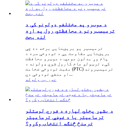
د موټرو په مختلفو ډولونو کې د
ترمیسټرونو د محافظتي رول په اړه
لنډ بحث
ترمیسټر یو بریښنایی برخه ده چې
بریښنایی مقاومت یې د تودوخې سره د
پام وړ بدلون مومي. د موټرو محافظت
کې، ترټولو عام کارول شوي ډولونه د
مثبت تودوخې ضخامت (PTC) ترمیسټرونه
او منفي تودوخې دي...
نور یی ولوله
د بشپړ پخلي لپاره د فوري لوستلو
ترمامیتر یا د غوښې ترمامیتر
ترمنځ څنګه انتخاب وکړو؟