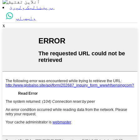
برېښنالیک ولېږئ
واټس اپ
x