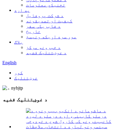
تخنیکي معلومات
په اړه
د شرکت پروفایل
کیفیت او تصدیقونه
د فابریکې سفر
تاریخ
موږ سره اړیکه ونیسئ
بلاګ
د خبرونو مرکز
د غوښتنلیک قضیه
English
کور
غوښتنلیک
د غوښتنلیک قضیه