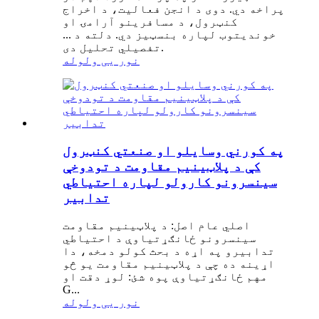
پراخه دي. دوی د انجن فعالیت، د اخراج
کنټرول، د مسافرینو آرامۍ او
خوندیتوب لپاره بنسټیز دي. دلته د ...
تفصیلي تحلیل دی.
نور یی ولوله
په کورني وسایلو او صنعتي کنټرول
کې د پلاټینیم مقاومت د تودوخې
سینسرونو کارولو لپاره احتیاطي
تدابیر
اصلي عام اصل: د پلاټینیم مقاومت
سینسرونو ځانګړتیاوې د احتیاطي
تدابیرو په اړه د بحث کولو دمخه، دا
اړینه ده چې د پلاټینیم مقاومت یو څو
مهم ځانګړتیاوې پوه شئ: لوړ دقت او
G...
نور یی ولوله