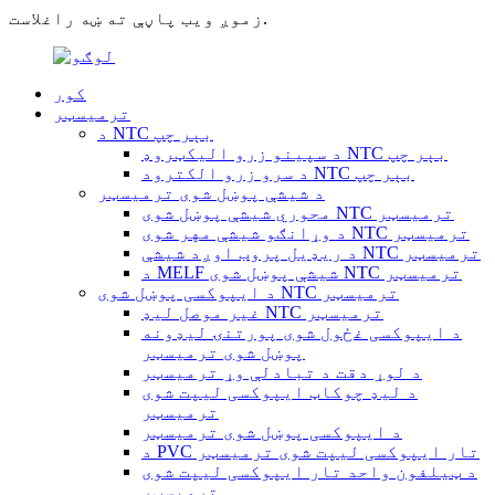
زموږ ویب پاڼې ته ښه راغلاست.
کور
ترمیسټر
د NTC بېر چپ
د سپینو زرو الیکټروډ NTC بېر چپ
د سرو زرو الکترود NTC بېر چپ
د شیشې پوښل شوی ترمیسټر
محوري شیشې پوښل شوی NTC ترمیسټر
د وړانګو شیشې مهر شوی NTC ترمیسټر
د ریډیل پروب اوږد شیشې NTC ترمیسټر
د MELF شیشې پوښل شوی NTC ترمیسټر
د ایپوکسی پوښل شوی NTC ترمیسټر
غیر موصل لیډ NTC ترمیسټر
د ایپوکسی غځول شوی پورتنۍ لیډونه
پوښل شوی ترمیسټر
د لوړ دقت د تبادلې وړ ترمیسټر
د لیډ چوکاټ ایپوکسی لیپت شوی
ترمیسټر
د ایپوکسی پوښل شوی ترمیسټر
د PVC تار ایپوکسی لیپت شوی ترمیسټر
د ټیلفون واحد تار ایپوکسی لیپت شوی
ترمیسټر