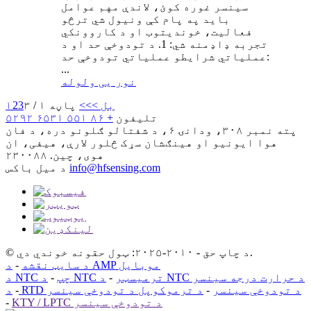
سینسر غوره کوئ، لاندې مهم عوامل
باید په پام کې ونیول شي ترڅو
فعالیت، خوندیتوب او د کاروونکي
تجربه ډاډمنه شي: 1. د تودوخې حد او د
عملیاتي شرایطو عملیاتي تودوخې حد:
...
نور یی ولوله
بل >
>>
پاڼه ۱ / ۳
3
2
۱
تلیفون
+ ۸۶ ۵۵۱ ۶۵۳۱ ۵۲۹۲
پته
نمبر ۳۰۸، ودانۍ ۶، د شفتالو ګلونو دره، د فان
هوا ایونیو او هینګشان سړک څلور لارې، هیفی، ان
هوی، چین. ۲۳۰۰۸۸
info@hfsensing.com
د میل باکس
© د چاپ حق - ۲۰۱۰-۲۰۲۵: ټول حقونه خوندي دي.
د AMP موبایل
د سایټ نقشه
-
د NTC د حرارت درجه سینسر
د NTC ترمیسټر
-
د NTC چپ
-
د RTD د تودوخې سینسر
-
د ترموکوپل د تودوخې سینسر
-
KTY / LPTC د تودوخې سینسر
-