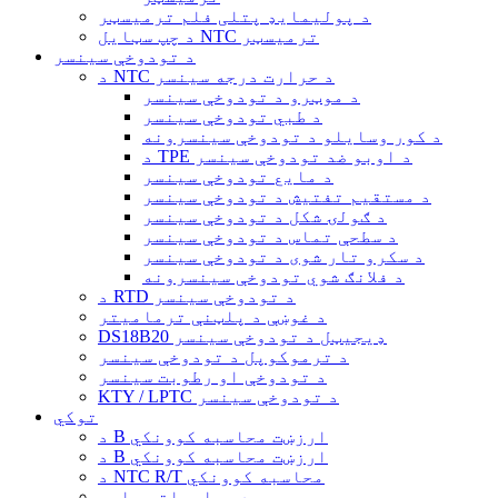
د پولیمایډ پتلی فلم ترمیسټر
د چپ سټایل NTC ترمیسټر
د تودوخې سینسر
د NTC د حرارت درجه سینسر
د موټرو د تودوخې سینسر
د طبي تودوخې سینسر
د کور وسایلو د تودوخې سینسرونه
د TPE د اوبو ضد تودوخې سینسر
د مایع تودوخې سینسر
د مستقیم تفتیش د تودوخې سینسر
د ګولۍ شکل د تودوخې سینسر
د سطحې تماس د تودوخې سینسر
د سکرو تار شوی د تودوخې سینسر
د فلانګ شوي تودوخې سینسرونه
د RTD د تودوخې سینسر
د غوښې د پلټنې ترمامیتر
DS18B20 ډیجیټل د تودوخې سینسر
د ترموکوپل د تودوخې سینسر
د تودوخې او رطوبت سینسر
KTY / LPTC د تودوخې سینسر
توکي
د B ارزښت محاسبه کوونکي
د B ارزښت محاسبه کوونکي
د NTC R/T محاسبه کوونکي
د معلوماتو پاڼې