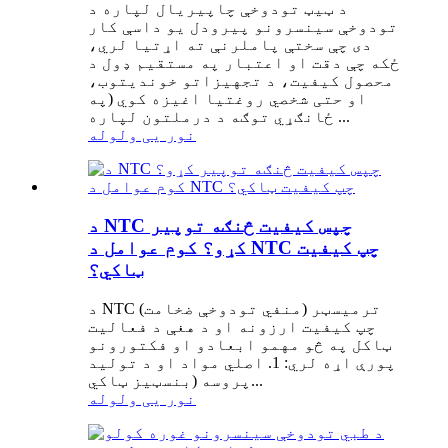
د ټیټ تودوخې چاپیریال لپاره د
تودوخې سینسرونو پیرودل یو داسې کار
دی چې سختې پاملرنې ته اړتیا لري،
ځکه چې دقت او اعتبار په مستقیم ډول د
محصول کیفیت، د تجهیزاتو خوندیتوب،
او حتی شخصي روغتیا اغیزه کوي (په
ځانګړي توګه د درملتون لپاره ...
نور یی ولوله
د NTC چپس کیفیت څنګه توپیر
کړو؟ کوم عوامل د NTC چپ کیفیت
ټاکي؟
د NTC (منفي تودوخې ضخامت) ترمیسټر
چپ کیفیت ارزونه او د هغې د فعالیت
ټاکل په څو مهمو ابعادو او فکتورونو
پورې اړه لري: 1. اصلي مواد او د تولید
پروسه (بنسټیز ټاکي...
نور یی ولوله