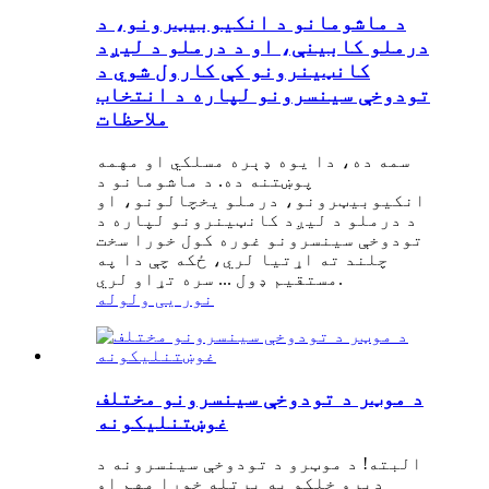
د ماشومانو د انکیوبیټرونو، د
درملو کابینې، او د درملو د لیږد
کانټینرونو کې کارول شوي د
تودوخې سینسرونو لپاره د انتخاب
ملاحظات
سمه ده، دا یوه ډېره مسلکي او مهمه
پوښتنه ده. د ماشومانو د
انکیوبیټرونو، درملو یخچالونو، او
د درملو د لیږد کانټینرونو لپاره د
تودوخې سینسرونو غوره کول خورا سخت
چلند ته اړتیا لري، ځکه چې دا په
مستقیم ډول ... سره تړاو لري.
نور یی ولوله
د موټر د تودوخې سینسرونو مختلف
غوښتنلیکونه
البته! د موټرو د تودوخې سینسرونه د
ډیرو خلکو په پرتله خورا مهم او