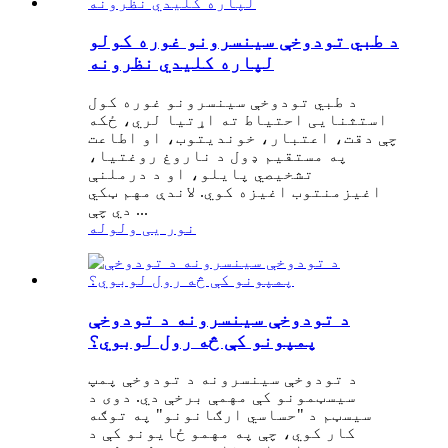
د طبي تودوخې سینسرونو غوره کولو
لپاره کلیدي نظرونه
د طبي تودوخې سینسرونو غوره کول
استثنایی احتیاط ته اړتیا لري، ځکه
چې دقت، اعتبار، خوندیتوب، او اطاعت
په مستقیم ډول د ناروغ روغتیا،
تشخیصي پایلو، او د درملنې
اغیزمنتوب اغیزه کوي. لاندې مهم ټکي
دي چې ...
نور یی ولوله
د تودوخې سینسرونه د تودوخې
پمپونو کې څه رول لوبوي؟
د تودوخې سینسرونه د تودوخې پمپ
سیسټمونو کې مهمې برخې دي. دوی د
سیسټم د "حساسي ارګانونو" په توګه
کار کوي، چې په مهمو ځایونو کې د