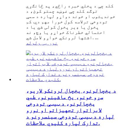
کله چې د پخلي خبره راځي، په ځانګړې
توګه کله چې غوښه چمتو کوئ، د
خوندیتوب او خوند دواړو لپاره د سمې
تودوخې ترلاسه کول خورا مهم دي. کم
پخول یا ډیر پخول کولی شي یا د
احتمالي خطرناک خواړو یا وچ، نه
اشتها لرونکي خواړو لامل شي. ...
نور یی ولوله
د یخچالونو، یخچال لرونکو لاریو،
سړو خونو، یخ ماشینونو، طبي
یخچالونو، د ټیټې تودوخې
لابراتوار تجهیزاتو او نورو
لپاره د ټیټې تودوخې سینسرونو د
تدارک لپاره کلیدي ملاحظات.