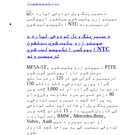
پوښتنه
تفصیل
د سټیرینګ ویل تودوخې لپاره د
سپینو زرو پلیټ شوي ټیلفون
ایپوکسی انکیپسولیټ شوي NTC
ترمیسټرونه
MF5A-5T، د سپینو زرو پلیټ شوی PTFE
موصل شوی تار ایپوکسی کوټ شوی
ترمیسټر، کولی شي تر 125 درجو سانتي
ګراد پورې تودوخې، کله ناکله 150
درجو سانتي ګراد، او له 1,000 څخه ډیر
90 درجو خمونو سره مقاومت وکړي، او
په پراخه کچه د موټرو سیټ تودوخې،
سټیرینګ ویل او شاته لید عکس تودوخې
کې کارول کیږي. دا د 15 کلونو څخه ډیر
وخت لپاره د BMW، Mercedes-Benz،
Volvo، Audi او نورو موټرو د سیټ
تودوخې سیسټم کې په پراخه کچه کارول
شوی.