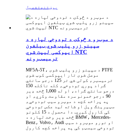
پوښتنه
تفصیل
د موټرو د څوکۍ د تودوخې لپاره د
سپینو زرو پلیټ شوي ټیلفون
ایپوکسی لیپت شوي NTC
ترمیسټرونه
MF5A-5T، د سپینو زرو پلیټ شوی PTFE
موصل شوی تار ایپوکسی کوټ شوی
ترمیسټر، کولی شي تر 125 درجو سانتي
ګراد پورې تودوخې، کله ناکله 150
درجو سانتي ګراد، او له 1,000 څخه ډیر
90 درجو خمونو سره مقاومت وکړي، او
په پراخه کچه د موټرو سیټ تودوخې،
سټیرینګ ویل او شاته لید عکس تودوخې
کې کارول کیږي. دا محصول د 15 کلونو
څخه ډیر وخت لپاره د BMW، Mercedes-
Benz، Volvo، Audi او نورو موټرو د سیټ
تودوخې سیسټم کې په پراخه کچه کارول