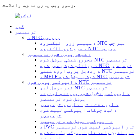
زموږ ویب پاڼې ته ښه راغلاست.
کور
ترمیسټر
د NTC بېر چپ
د سپینو زرو الیکټروډ NTC بېر چپ
د سرو زرو الکترود NTC بېر چپ
د شیشې پوښل شوی ترمیسټر
محوري شیشې پوښل شوی NTC ترمیسټر
د وړانګو شیشې مهر شوی NTC ترمیسټر
د ریډیل پروب اوږد شیشې NTC ترمیسټر
د MELF شیشې پوښل شوی NTC ترمیسټر
د ایپوکسی پوښل شوی NTC ترمیسټر
غیر موصل لیډ NTC ترمیسټر
د ایپوکسی غځول شوی پورتنۍ لیډونه
پوښل شوی ترمیسټر
د لوړ دقت د تبادلې وړ ترمیسټر
د لیډ چوکاټ ایپوکسی لیپت شوی
ترمیسټر
د ایپوکسی پوښل شوی ترمیسټر
د PVC تار ایپوکسی لیپت شوی ترمیسټر
د ټیلفون واحد تار ایپوکسی لیپت شوی
ترمیسټر