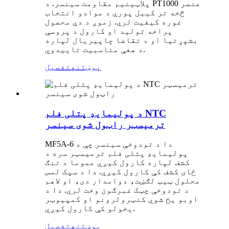
پلاټینیم مقاومت سینسر. د PT1000 عنصر
څخه تر کیبل پورې د موادو انتخاب
غوره کیفیت لري. زموږ د دې محصول
پراخه تولید او کارول د پروسې
بشپړتیا او د تقاضا چاپیریال لپاره
د هغې مناسبیت تاییدوي.
پوښتنه
تفصیل
د پولیمایډ پتلی فلم NTC
ترمیسټر راټول شوی سینسر
MF5A-6 دا د تودوخې سینسر چې د
پولیمایډ پتلی فلم ترمیسټر سره د
کشف لپاره کارول کیږي عموما د تنګ
ځای کشف کې کارول کیږي. دا د سپک لمس
محلول ټیټ لګښت، دوامدار دی، او لاهم
د تودوخې چټک غبرګون وخت لري. دا د
اوبو یخ شوي کنټرولرونو او کمپیوټر
یخولو کې کارول کیږي.
پوښتنه
تفصیل