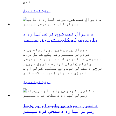
شوی.
پوښتنه
تفصیل
د دیوال نصب شوي فرنس لپاره د
پایپ پسرلي کلپ د تودوخې سینسر
د دیوال ځړول شوي بویلرونه چې د
تودوخې سینسرونه پکې شامل دي د
تودوخې یا کورني ګرمو اوبو د تودوخې
بدلونونو څارنې لپاره کارول کیږي،
ترڅو د مثالي تودوخې تنظیم کولو او د
انرژۍ سپمولو اغیز ترلاسه کړي.
پوښتنه
تفصیل
د تنور، تودوخې پلیټ او بریښنا
رسولو لپاره د سطحې غره سینسر