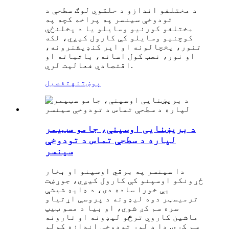
د مختلفو اندازو د حلقوي لوګ سطحې د
تودوخې سینسر په پراخه کچه په
مختلفو کورنیو وسایلو یا د پخلنځي
کوچنیو وسایلو کې کارول کیږي، لکه
تنور، یخچالونه او ایر کنډیشنرونه،
او نور، نصب کول اسانه، باثباته او
اقتصادي فعالیت لري.
پوښتنه
تفصیل
د بریښنایی اوسپنې، جامو سټیمر
لپاره د سطحې تماس د تودوخې
سینسر
دا سینسر په برقي اوسپنو او بخار
ځړونکو اوسپنو کې کارول کیږي، جوړښت
یې خورا ساده دی، د ډایډ شیشې
ترمیسټر دوه لیډونه د پروسې اړتیاو
سره سم کږ شوي، او بیا د مسو ټیپ
ماشین کاروي ترڅو لیډونه او تارونه
سم کړي. دا د لوړ تودوخې اندازه کولو