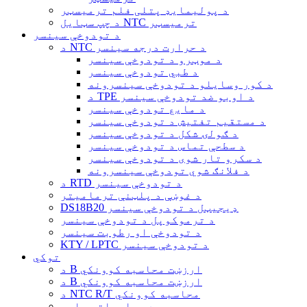
د پولیمایډ پتلی فلم ترمیسټر
د چپ سټایل NTC ترمیسټر
د تودوخې سینسر
د NTC د حرارت درجه سینسر
د موټرو د تودوخې سینسر
د طبي تودوخې سینسر
د کور وسایلو د تودوخې سینسرونه
د TPE د اوبو ضد تودوخې سینسر
د مایع تودوخې سینسر
د مستقیم تفتیش د تودوخې سینسر
د ګولۍ شکل د تودوخې سینسر
د سطحې تماس د تودوخې سینسر
د سکرو تار شوی د تودوخې سینسر
د فلانګ شوي تودوخې سینسرونه
د RTD د تودوخې سینسر
د غوښې د پلټنې ترمامیتر
DS18B20 ډیجیټل د تودوخې سینسر
د ترموکوپل د تودوخې سینسر
د تودوخې او رطوبت سینسر
KTY / LPTC د تودوخې سینسر
توکي
د B ارزښت محاسبه کوونکي
د B ارزښت محاسبه کوونکي
د NTC R/T محاسبه کوونکي
د معلوماتو پاڼې