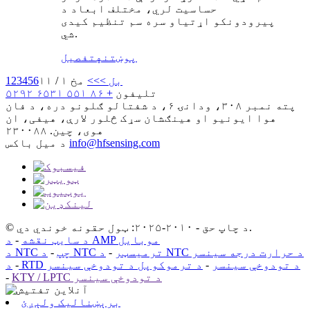
حساسیت لري، مختلف ابعاد د
پیرودونکو اړتیاو سره سم تنظیم کیدی
شي.
پوښتنه
تفصیل
بل >
>>
مخ ۱ / ۱۱
6
5
4
3
2
1
تلیفون
+ ۸۶ ۵۵۱ ۶۵۳۱ ۵۲۹۲
پته
نمبر ۳۰۸، ودانۍ ۶، د شفتالو ګلونو دره، د فان
هوا ایونیو او هینګشان سړک څلور لارې، هیفی، ان
هوی، چین. ۲۳۰۰۸۸
info@hfsensing.com
د میل باکس
© د چاپ حق - ۲۰۱۰-۲۰۲۵: ټول حقونه خوندي دي.
د AMP موبایل
د سایټ نقشه
-
د NTC د حرارت درجه سینسر
د NTC ترمیسټر
-
د NTC چپ
-
د RTD د تودوخې سینسر
-
د ترموکوپل د تودوخې سینسر
-
KTY / LPTC د تودوخې سینسر
-
برېښنالیک ولېږئ