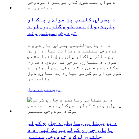
د پسرلي کلیمپ پن هولډر پلګ او
پلی دیوال نصب شوي ګاز بویلر د
تودوخې سینسرونه
دا د پایپ-کلیمپ پسرلي بار شوی د
تودوخې سینسر د ډیزاین لپاره اړین
پن-ساکټ پلګ او پلی ډول لخوا مشخص
شوی، د معیاري برخې ته نږدې د فارم
فکتور سره چې د تودوخې بویلرونو او
کورني اوبو ګرمو لپاره په مساوي ډول
مناسب دی.
پوښتنه
تفصیل
د بریښنایی وسایطو د چارج کولو
پایل، چارج کولو ټوپک لپاره د
حلقوي لوګ د تودوخې سینسر