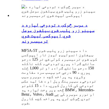
د موټر څوکۍ د تودوخې لپاره د
سپینو زرو پلیټ شوي ټیلفون موصل
شوي ایپوکسی لیپت شوي
ترمیسټرونه
MF5A-5T دا د سپینو زرو پلیټ شوی
ټیفلون انسولیټډ لیډز تار ایپوکسی
کوټ شوی ترمیسټر، کولی شي تر 125 درجو
سانتي ګراد پورې تودوخې، کله ناکله
150 درجو سانتي ګراد، او تر 1,000 ځله
پورې د 90 درجې خم ټیسټ سره مقاومت
وکړي، په پراخه کچه د موټرو سیټ
تودوخې، سټیرینګ ویل او د شا لید عکس
تودوخې کې کارول کیږي. دا د 15 کلونو
څخه ډیر وخت لپاره په BMW، Mercedes-
Benz، Volvo، Audi او نورو موټرو کې چې
تودې څوکۍ لري په پراخه کچه کارول
شوی.