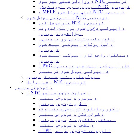
د وړانګو شیشې مهر شوی NTC ترمیسټر
د ریډیل پروب اوږد شیشې NTC ترمیسټر
د MELF شیشې پوښل شوی NTC ترمیسټر
د ایپوکسی پوښل شوی NTC ترمیسټر
غیر موصل لیډ NTC ترمیسټر
د ایپوکسی غځول شوی پورتنۍ لیډونه
پوښل شوی ترمیسټر
د لوړ دقت د تبادلې وړ ترمیسټر
د لیډ چوکاټ ایپوکسی لیپت شوی
ترمیسټر
د ټیلفون واحد تار ایپوکسی لیپت شوی
ترمیسټر
د PVC تار ایپوکسی لیپت شوی ترمیسټر
د ایپوکسی پوښل شوی ترمیسټر
د پولیمایډ پتلی فلم ترمیسټر
د چپ سټایل NTC ترمیسټر
د تودوخې سینسر
د NTC د حرارت درجه سینسر
د موټرو د تودوخې سینسر
د طبي تودوخې سینسر
د کور وسایلو د تودوخې سینسرونه
د ګولۍ شکل د تودوخې سینسر
د مستقیم تفتیش د تودوخې سینسر
د سطحې د تودوخې سینسر
د TPE د اوبو ضد تودوخې سینسر