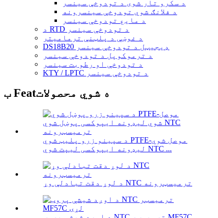
د سکرو تار شوی د تودوخې سینسر
د فلانګ شوي تودوخې سینسرونه
د مایع تودوخې سینسر
د RTD د تودوخې سینسر
د غوښې د پلټنې ترمامیتر
DS18B20 ډیجیټل د تودوخې سینسر
د ترموکوپل د تودوخې سینسر
د تودوخې او رطوبت سینسر
KTY / LPTC د تودوخې سینسر
ب Featه شوي محصولات
د سپینو زرو پلیټ شوي PTFE-موصل شوي
لیډونه ایپوکسی لیپت شوي NTC ...
د لوړ دقت تبادلې وړ NTC ترمیسټرونه
د اوږد شیشې پروب NTC ترمیسټر MF57C