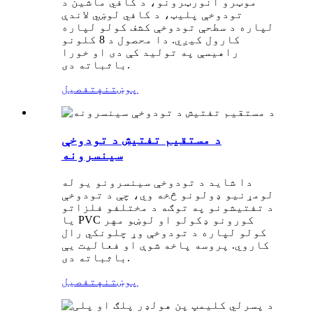
موټرو انورټرونو، د کافي ماشین د
تودوخې پلیټ، د کافي لوښي لاندې
لپاره د سطحې تودوخې کشف کولو لپاره
کارول کیږي. دا محصول د 8 کلونو
راهیسې په تولید کې دی او خورا
باثباته دی.
پوښتنه
تفصیل
د مستقیم تفتیش د تودوخې
سینسرونه
دا شاید د تودوخې سینسرونو یو له
لومړنیو ډولونو څخه وي، چې د تودوخې
د تفتیشونو په توګه د مختلفو فلزاتو
یا PVC کورونو ډکولو او لوښو مهر
کولو لپاره د تودوخې وړ چلونکي رال
کاروي. پروسه پاخه شوې او فعالیت یې
باثباته دی.
پوښتنه
تفصیل