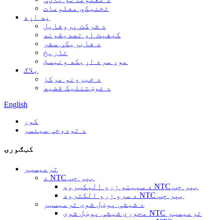
تخنیکي معلومات
په اړه
د شرکت پروفایل
کیفیت او تصدیقونه
د فابریکې سفر
تاریخ
موږ سره اړیکه ونیسئ
بلاګ
د خبرونو مرکز
د غوښتنلیک قضیه
English
کور
د تودوخې سینسر
کټګورۍ
ترمیسټر
د NTC بېر چپ
د سپینو زرو الیکټروډ NTC بېر چپ
د سرو زرو الکترود NTC بېر چپ
د شیشې پوښل شوی ترمیسټر
محوري شیشې پوښل شوی NTC ترمیسټر