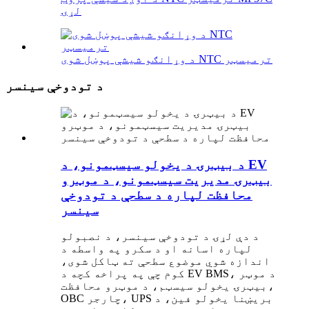
لړۍ
د وړانګو شیشې پوښل شوی NTC ترمیسټر
د تودوخې سینسر
د بیټرۍ د یخولو سیسټمونو، د EV
بیټرۍ مدیریت سیسټمونو، د موټرو
محافظت لپاره د سطحې د تودوخې
سینسر
د دې لړۍ د تودوخې سینسر، د نصبولو
لپاره اسانه او د سکرو په واسطه د
اندازه شوي موضوع سطحې ته ټاکل شوی،
کوم چې په پراخه کچه د EV BMS، د موټر
بیټرۍ یخولو سیسټم، د موټرو محافظت،
OBC چارجر، UPS بریښنا یخولو فین، د