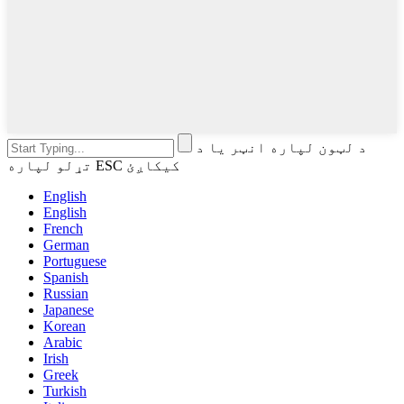
د لټون لپاره انټر یا د
تړلو لپاره ESC کیکاږئ
English
English
French
German
Portuguese
Spanish
Russian
Japanese
Korean
Arabic
Irish
Greek
Turkish