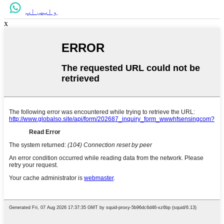
واټس اپ
x