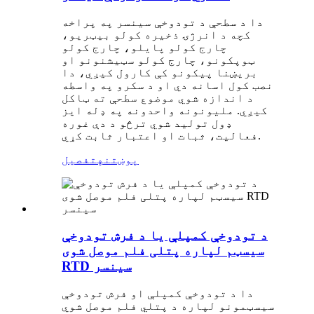
دا د سطحې د تودوخې سینسر په پراخه
کچه د انرژۍ ذخیره کولو بیټریو،
چارج کولو پایلو، چارج کولو
ټوپکونو، چارج کولو سټیشنونو او
بریښنا پیکونو کې کارول کیږي، دا
نصب کول اسانه دي او د سکرو په واسطه
د اندازه شوي موضوع سطحې ته ټاکل
کیږي. ملیونونه واحدونه په ډله ایز
ډول تولید شوي ترڅو د دې غوره
فعالیت، ثبات او اعتبار ثابت کړي.
پوښتنه
تفصیل
د تودوخې کمپلې یا د فرش تودوخې
سیسټم لپاره پتلی فلم موصل شوی
RTD سینسر
دا د تودوخې کمپلې او فرش تودوخې
سیسټمونو لپاره د پتلي فلم موصل شوي