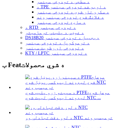
د سطحې د تودوخې سینسر
د TPE د اوبو ضد تودوخې سینسر
د سکرو تار شوی د تودوخې سینسر
د فلانګ شوي تودوخې سینسرونه
د مایع تودوخې سینسر
د RTD د تودوخې سینسر
د غوښې د پلټنې ترمامیتر
DS18B20 ډیجیټل د تودوخې سینسر
د ترموکوپل د تودوخې سینسر
د تودوخې او رطوبت سینسر
KTY / LPTC د تودوخې سینسر
ب Featه شوي محصولات
د سپینو زرو پلیټ شوي PTFE-موصل شوي
لیډونه ایپوکسی لیپت شوي NTC ...
د لوړ دقت تبادلې وړ NTC ترمیسټرونه