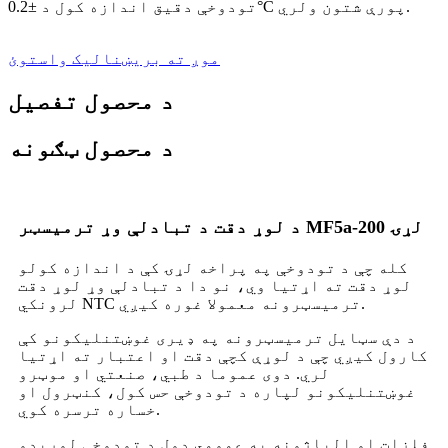
تودوخې دقیق اندازه کول د ±0.2°C پورې شتون ولري.
موږ ته بریښنالیک واستوئ
د محصول تفصیل
د محصول ټګونه
د لوړ دقت د تبادلې وړ ترمیسټر MF5a-200 لړۍ
کله چې د تودوخې په پراخه لړۍ کې د اندازه کولو
لوړ دقت ته اړتیا وي، نو دا د تبادلې وړ لوړ دقت
لرونکي NTC ترمیسټرونه معمولا غوره کیږي.
د دې سټایل ترمیسټرونه په ډیری غوښتنلیکونو کې
کارول کیږي چې د لوړې کچې دقت او اعتبار ته اړتیا
لري. دوی عموما د طبي، صنعتي او موټرو
غوښتنلیکونو لپاره د تودوخې حس کول، کنټرول او
خساره ترسره کوي.
فلزات او الیاژونه په عمومي ډول د تودوخې لوړېدو