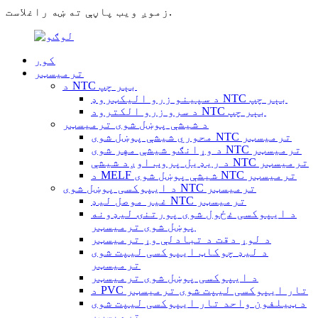
زموږ ویب پاڼې ته ښه راغلاست.
کور
ترمیسټر
د NTC بېر چپ
د سپینو زرو الیکټروډ NTC بېر چپ
د سرو زرو الکترود NTC بېر چپ
د شیشې پوښل شوی ترمیسټر
محوري شیشې پوښل شوی NTC ترمیسټر
د وړانګو شیشې مهر شوی NTC ترمیسټر
د ریډیل پروب اوږد شیشې NTC ترمیسټر
د MELF شیشې پوښل شوی NTC ترمیسټر
د ایپوکسی پوښل شوی NTC ترمیسټر
غیر موصل لیډ NTC ترمیسټر
د ایپوکسی غځول شوی پورتنۍ لیډونه
پوښل شوی ترمیسټر
د لوړ دقت د تبادلې وړ ترمیسټر
د لیډ چوکاټ ایپوکسی لیپت شوی
ترمیسټر
د ایپوکسی پوښل شوی ترمیسټر
د PVC تار ایپوکسی لیپت شوی ترمیسټر
د ټیلفون واحد تار ایپوکسی لیپت شوی
ترمیسټر