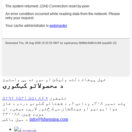
خپل پیغام دلته ولیکئ او موږ ته یې واستوئ
د محصولاتو کټګورۍ
تلیفون
+ ۸۶ ۵۵۱ ۶۵۳۱ ۵۲۹۲
پته
نمبر ۳۰۸، ودانۍ ۶، د شفتالو ګلونو دره، د فان
هوا ایونیو او هینګشان سړک څلور لارې، هیفی، ان
هوی، چین. ۲۳۰۰۸۸
info@hfsensing.com
د میل باکس