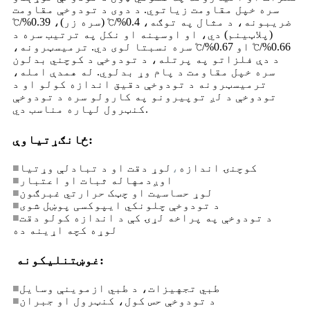
سره خپل مقاومت زیاتوي. د دوی د تودوخې مقاومت
ضریبونه، د مثال په توګه، 0.4%/℃ (سره زر)، 0.39%/℃
(پلاټینم) دي، او اوسپنه او نکل په ترتیب سره د
0.66%/℃ او 0.67%/℃ سره نسبتا لوی دي. ترمیسټرونه،
د دې فلزاتو په پرتله، د تودوخې د کوچني بدلون
سره خپل مقاومت د پام وړ بدلوي. له همدې امله،
ترمیسټرونه د تودوخې دقیق اندازه کولو او د
تودوخې د لږ توپیرونو په کارولو سره د تودوخې
کنټرول لپاره مناسب دي.
ځانګړتیاوې:
کوچنۍ اندازه
،
لوړ دقت او د تبادلې وړتیا
■
اوږدمهاله ثبات او اعتبار
■
لوړ حساسیت او چټک حرارتي غبرګون
■
د تودوخې چلونکي ایپوکسی پوښل شوی
■
د تودوخې په پراخه لړۍ کې د اندازه کولو دقت
■
لوړه کچه اړینه ده
غوښتنلیکونه:
طبي تجهیزات، د طبي ازموینې وسایل
■
د تودوخې حس کول، کنټرول او جبران
■