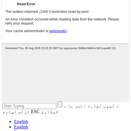
د لټون لپاره انټر یا د
تړلو لپاره ESC کیکاږئ
English
English