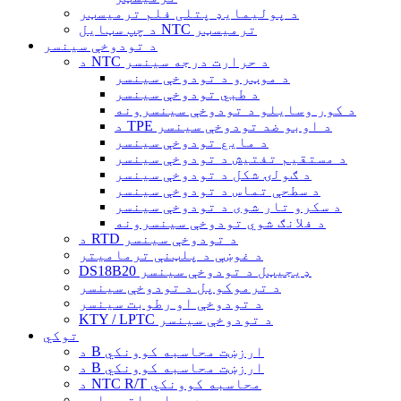
د پولیمایډ پتلی فلم ترمیسټر
د چپ سټایل NTC ترمیسټر
د تودوخې سینسر
د NTC د حرارت درجه سینسر
د موټرو د تودوخې سینسر
د طبي تودوخې سینسر
د کور وسایلو د تودوخې سینسرونه
د TPE د اوبو ضد تودوخې سینسر
د مایع تودوخې سینسر
د مستقیم تفتیش د تودوخې سینسر
د ګولۍ شکل د تودوخې سینسر
د سطحې تماس د تودوخې سینسر
د سکرو تار شوی د تودوخې سینسر
د فلانګ شوي تودوخې سینسرونه
د RTD د تودوخې سینسر
د غوښې د پلټنې ترمامیتر
DS18B20 ډیجیټل د تودوخې سینسر
د ترموکوپل د تودوخې سینسر
د تودوخې او رطوبت سینسر
KTY / LPTC د تودوخې سینسر
توکي
د B ارزښت محاسبه کوونکي
د B ارزښت محاسبه کوونکي
د NTC R/T محاسبه کوونکي
د معلوماتو پاڼې