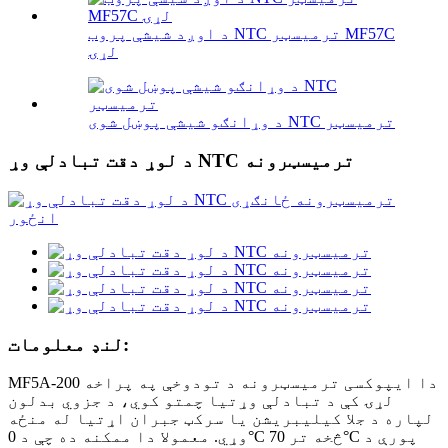
د اوږد شیشې پروب NTC ترمیسټر MF57C
لړۍ
د وړانګو شیشې پوښل شوی NTC ترمیسټر
د لوړ دقت تبادلې وړ NTC ترمیسټرونه
لنډ معلومات:
MF5A-200 دا ایپوکسی ترمیسټرونه د تودوخې په پراخه
لړۍ کې د تبادلې وړتیا چمتو کوي، د جزوي بدلون
لپاره د جلا کیلیبریشن یا سرکټ جبران اړتیا له منځه
وړي. معمولا دا ممکنه ده چې د 0°C څخه تر 70°C پورې د