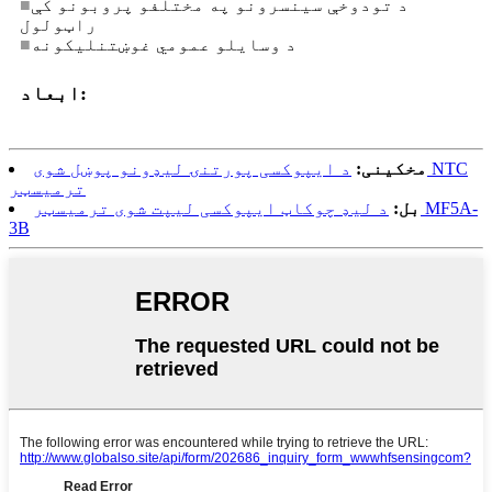
د تودوخې سینسرونو په مختلفو پروبونو کې
■
راټولول
د وسایلو عمومي غوښتنلیکونه
■
ابعاد:
مخکینی:
د ایپوکسی پورتنۍ لیډونو پوښل شوی NTC
ترمیسټر
بل:
د لیډ چوکاټ ایپوکسی لیپت شوی ترمیسټر MF5A-
3B