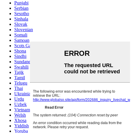
Punjabi
Serbian
Sesotho
Sinhala
Slovak
Slovenian
Somali
Samoan
Scots Gaelic
Shona
Sindhi
Sundanese
Swahili
Tajik
Tamil
Telugu
Thai
Ukrainian
Urdu
Uzbek
Vietnamese
Welsh
Xhosa
Yiddish
Yoruba