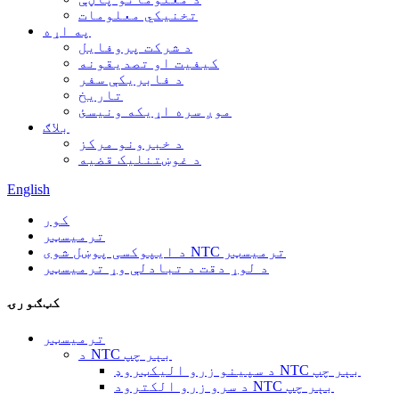
تخنیکي معلومات
په اړه
د شرکت پروفایل
کیفیت او تصدیقونه
د فابریکې سفر
تاریخ
موږ سره اړیکه ونیسئ
بلاګ
د خبرونو مرکز
د غوښتنلیک قضیه
English
کور
ترمیسټر
د ایپوکسی پوښل شوی NTC ترمیسټر
د لوړ دقت د تبادلې وړ ترمیسټر
کټګورۍ
ترمیسټر
د NTC بېر چپ
د سپینو زرو الیکټروډ NTC بېر چپ
د سرو زرو الکترود NTC بېر چپ