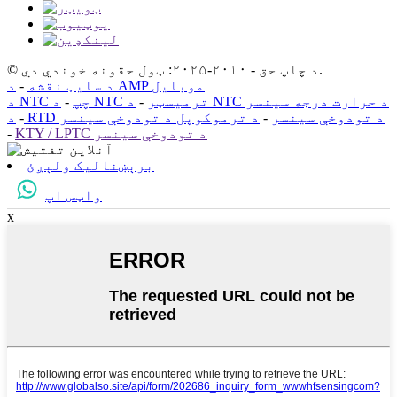
© د چاپ حق - ۲۰۱۰-۲۰۲۵: ټول حقونه خوندي دي.
د AMP موبایل
د سایټ نقشه
-
د NTC د حرارت درجه سینسر
د NTC ترمیسټر
-
د NTC چپ
-
د RTD د تودوخې سینسر
-
د ترموکوپل د تودوخې سینسر
-
KTY / LPTC د تودوخې سینسر
-
برېښنالیک ولېږئ
واټس اپ
x